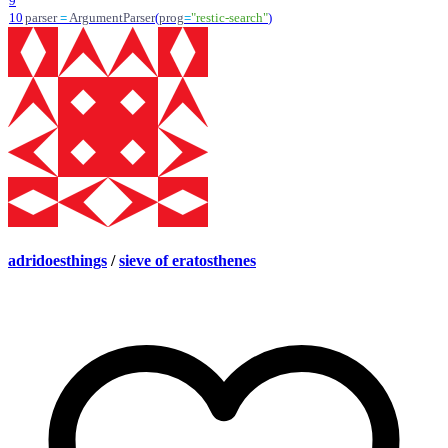
9
10
parser
=
ArgumentParser
(
prog
=
"
restic-search
"
)
adridoesthings
/
sieve of eratosthenes