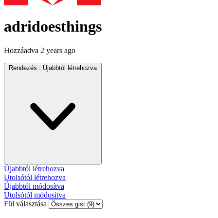
adridoesthings
Hozzáadva
2 years ago
Rendezés :
Újabbtól létrehozva
Újabbtól létrehozva
Utolsótól létrehozva
Újabbtól módosítva
Utolsótól módosítva
Fül választása