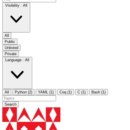
Visibility :
All
All
Public
Unlisted
Private
Language :
All
All
Python (2)
YAML (1)
Coq (1)
C (1)
Bash (1)
Search