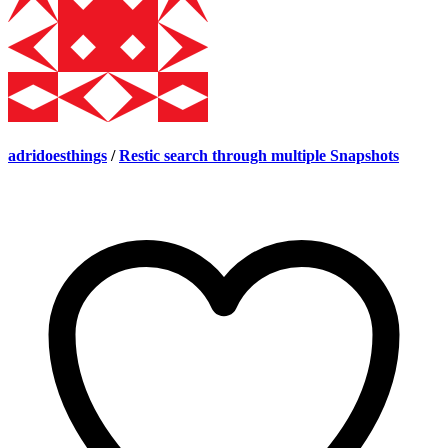
adridoesthings
/
Restic search through multiple Snapshots