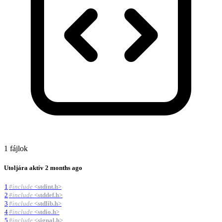
1 fájlok
Utoljára aktív
2 months ago
1
#
include
<stdint.h>
2
#
include
<stddef.h>
3
#
include
<stdlib.h>
4
#
include
<stdio.h>
5
#
include
<signal.h>