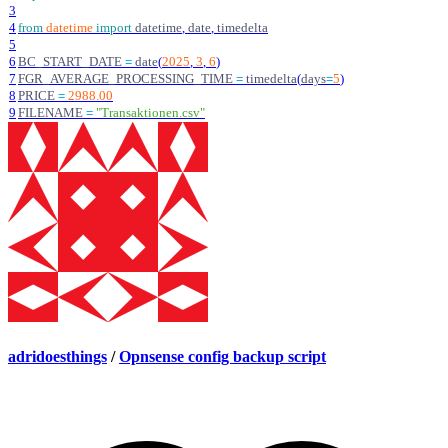
3
4
from
datetime
import
datetime
,
date
,
timedelta
5
6
BC_START_DATE
=
date
(
2025
,
3
,
6
)
7
FGR_AVERAGE_PROCESSING_TIME
=
timedelta
(
days
=
5
)
8
PRICE
=
2988.00
9
FILENAME
=
"
Transaktionen.csv
"
adridoesthings
/
Opnsense config backup script