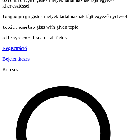
gistek melyek tartalmaznak fájlt egyező
extension:yml
kiterjesztéssel
gistek melyek tartalmaznak fájlt egyező nyelvvel
language:go
gists with given topic
topic:homelab
search all fields
all:systemctl
Regisztráció
Bejelentkezés
Keresés