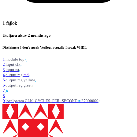
1 fájlok
Utoljára aktív
2 months ago
Disclaimer: I don't speak Verilog, actually I speak VHDL
1
module
top
(
2
input
clk
,
3
input
rst
,
4
output
reg
red
,
5
output
reg
yellow
,
6
output
reg
green
7
)
;
8
9
localparam
CLK_CYCLES_PER_SECOND
=
27000000
;