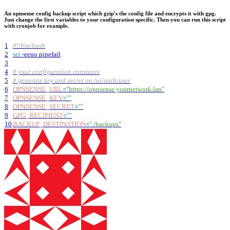
An opnsense config backup script which gzip's the config file and encrypts it with gpg.
Just change the first variables to your configuration specific. Then you can run this script
with cronjob for example.
1
#!/bin/bash
2
set
-eeuo pipefail
3
4
# your configuration constants
5
# generate key and secret on /ui/auth/user
6
OPNSENSE_URL
=
"https://opnsense.yournetwork.lan"
7
OPNSENSE_KEY
=
""
8
OPNSENSE_SECRET
=
""
9
GPG_RECIPIENT
=
""
10
BACKUP_DESTINATION
=
"./backups"