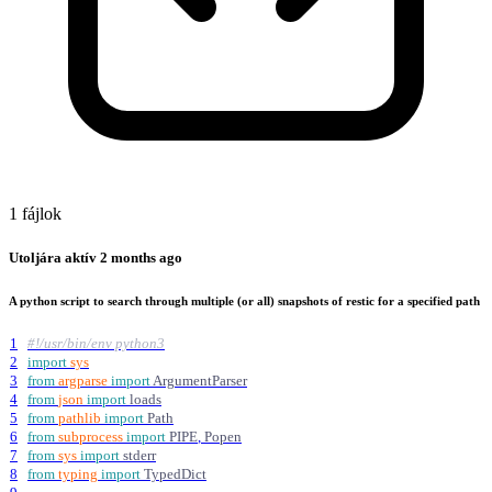
1 fájlok
Utoljára aktív
2 months ago
A python script to search through multiple (or all) snapshots of restic for a specified path
1
#!/usr/bin/env python3
2
import
sys
3
from
argparse
import
ArgumentParser
4
from
json
import
loads
5
from
pathlib
import
Path
6
from
subprocess
import
PIPE
,
Popen
7
from
sys
import
stderr
8
from
typing
import
TypedDict