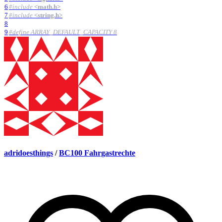
6
#
include
<math.h>
7
#
include
<string.h>
8
9
#
define ARRAY_DEFAULT_CAPACITY 8
adridoesthings
/
BC100 Fahrgastrechte