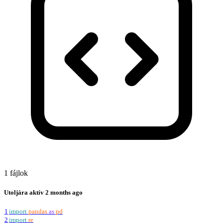
1 fájlok
Utoljára aktív
2 months ago
1
import
pandas
as
pd
2
import
re